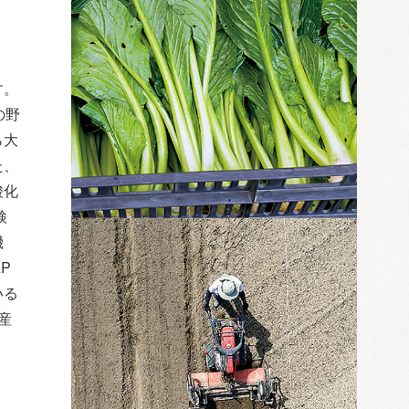
す。
の野
ら大
た、
酸化
検
機
P
いる
産
、